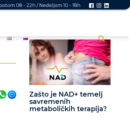
otom 08 - 22h / Nedeljom 10 - 18h
Zašto je NAD+ temelj
savremenih
metaboličkih terapija?