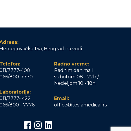
Adresa:
Hercegovačka 13a, Beograd na vodi
Telefon:
Radno vreme:
011/7777-400
Radnim danima i
066/800-7770
subotom 08 - 22h /
Nedeljom 10 - 18h
Laboratorija:
011/7777- 422
Email:
066/800 - 7776
office@teslamedical.rs