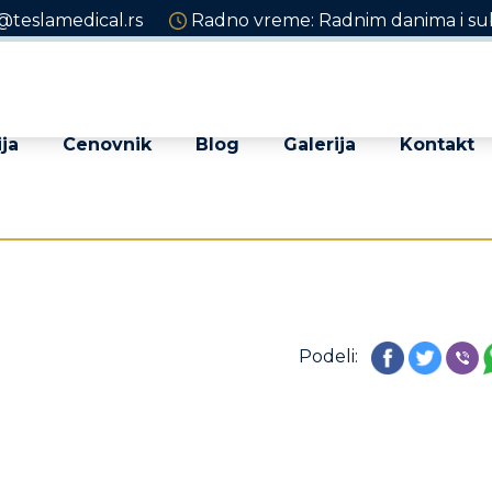
@teslamedical.rs
Radno vreme: Radnim danima i sub
ja
Cenovnik
Blog
Galerija
Kontakt
Podeli: