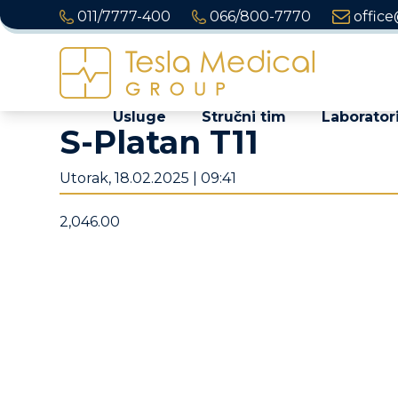
011/7777-400
066/800-7770
office
Usluge
Stručni tim
Laboratori
S-Platan T11
Utorak, 18.02.2025 | 09:41
2,046.00