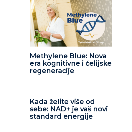
Methylene Blue: Nova
era kognitivne i ćelijske
regeneracije
Kada želite više od
sebe: NAD+ je vaš novi
standard energije