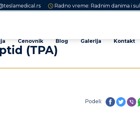
@teslamedical.rs
Radno vreme: Radnim danima i sub
ja
Cenovnik
Blog
Galerija
Kontakt
ptid (TPA)
Podeli: