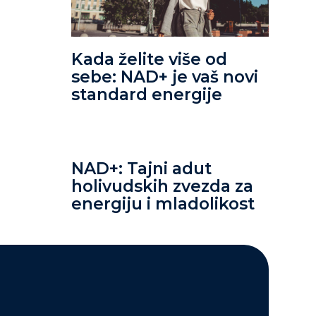
Kada želite više od
sebe: NAD+ je vaš novi
standard energije
NAD+: Tajni adut
holivudskih zvezda za
energiju i mladolikost