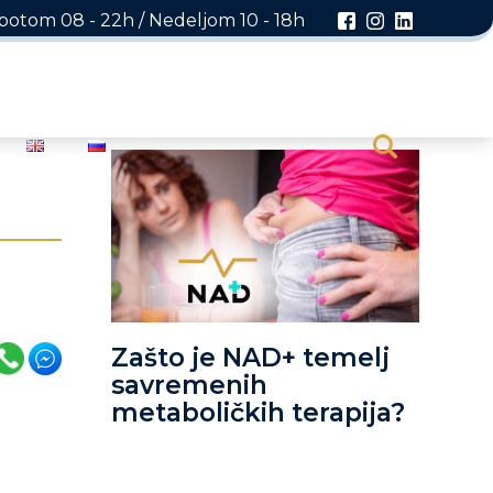
otom 08 - 22h / Nedeljom 10 - 18h
Zašto je NAD+ temelj
savremenih
metaboličkih terapija?