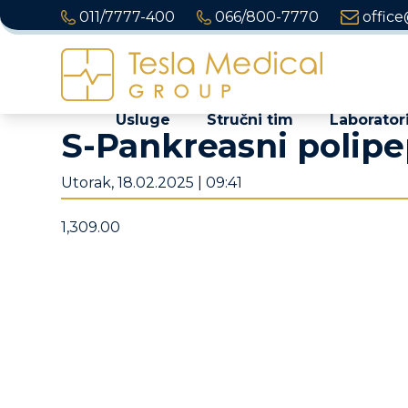
011/7777-400
066/800-7770
office
Usluge
Stručni tim
Laboratori
S-Pankreasni polipe
Utorak, 18.02.2025 | 09:41
1,309.00