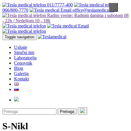
011/7777-400
066/800-7770
office@teslamedical.rs
Radno vreme: Radnim danima i subotom 08
- 22h / Nedeljom 10 - 18h
Toggle navigation
Usluge
Stručni tim
Laboratorija
Cenovnik
Blog
Galerija
Kontakt
Pretraga
S-Nikl