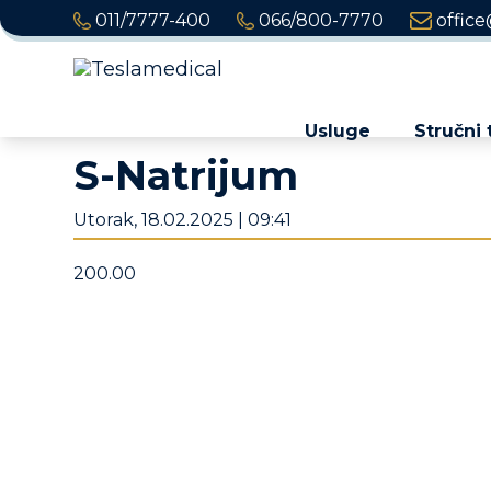
011/7777-400
066/800-7770
office
Usluge
Stručni 
S-Natrijum
Utorak, 18.02.2025 | 09:41
200.00