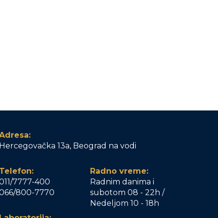
Adresa:
Hercegovačka 13a, Beograd na vodi
Telefon:
Radno vreme:
011/7777-400
Radnim danima i
066/800-7770
subotom 08 - 22h /
Nedeljom 10 - 18h
Laboratorija: