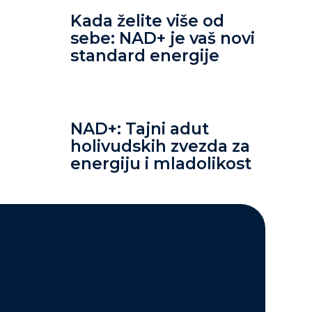
Kada želite više od
sebe: NAD+ je vaš novi
standard energije
NAD+: Tajni adut
holivudskih zvezda za
energiju i mladolikost