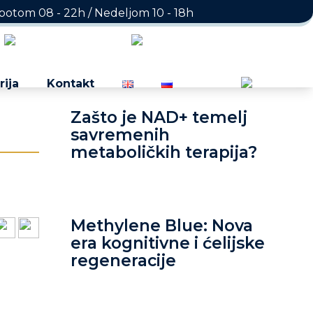
otom 08 - 22h / Nedeljom 10 - 18h
rija
Kontakt
Zašto je NAD+ temelj
savremenih
metaboličkih terapija?
Methylene Blue: Nova
era kognitivne i ćelijske
regeneracije