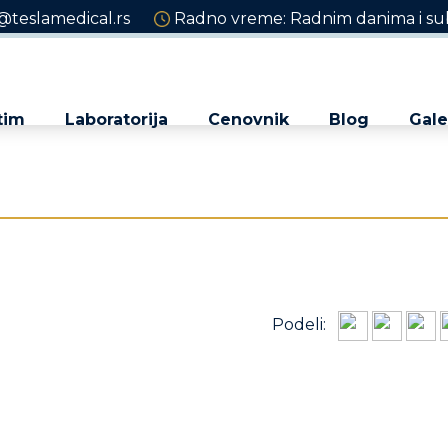
@teslamedical.rs
Radno vreme: Radnim danima i sub
tim
Laboratorija
Cenovnik
Blog
Gale
Podeli: