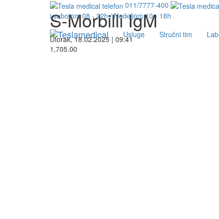
011/7777-400
S-Morbilli IgM
i subotom 08 - 22h / Nedeljom 10 - 18h
Usluge
Stručni tim
Lab
Utorak, 18.02.2025 | 09:41
1,705.00