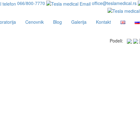
066/800-7770
office@teslamedical.rs
oratorija
Cenovnik
Blog
Galerija
Kontakt
Podeli: