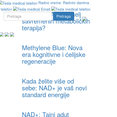
Radno vreme: Radnim danima
Zašto je NAD+ temelj
Pretraga
savremenih metaboličkih
terapija?
Methylene Blue: Nova
era kognitivne i ćelijske
regeneracije
Kada želite više od
sebe: NAD+ je vaš novi
standard energije
NAD+: Tajni adut