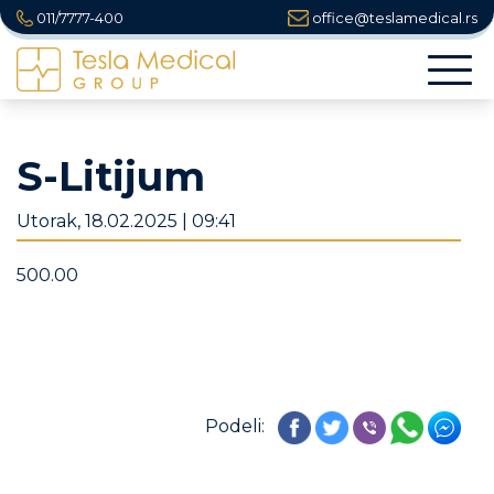
011/7777-400
office@teslamedical.rs
Togg
navi
S-Litijum
Utorak, 18.02.2025 | 09:41
500.00
Podeli: