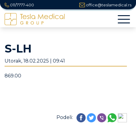
011/7777-400
office@teslamedical.rs
Togg
navi
S-LH
Utorak, 18.02.2025 | 09:41
869.00
Podeli: