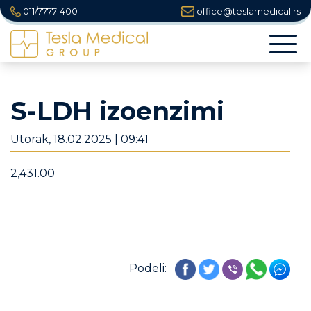
011/7777-400
office@teslamedical.rs
Togg
navi
S-LDH izoenzimi
Utorak, 18.02.2025 | 09:41
2,431.00
Podeli: