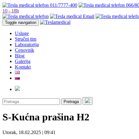
011/7777-400
066/8
10 - 18h
Toggle navigation
Usluge
Stručni tim
Laboratorija
Cenovnik
Blog
Galerija
Kontakt
Pretraga
S-Kućna prašina H2
Utorak, 18.02.2025 | 09:41