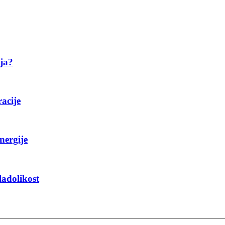
ija?
racije
nergije
ladolikost