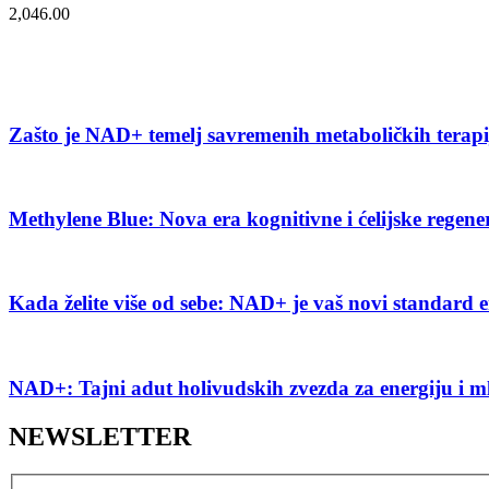
2,046.00
Zašto je NAD+ temelj savremenih metaboličkih terap
Methylene Blue: Nova era kognitivne i ćelijske regene
Kada želite više od sebe: NAD+ je vaš novi standard e
NAD+: Tajni adut holivudskih zvezda za energiju i m
NEWSLETTER