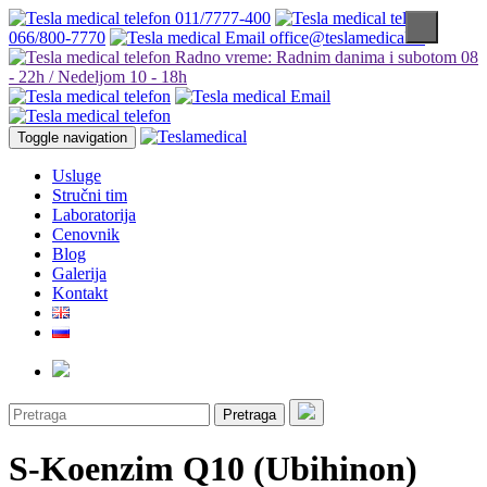
011/7777-400
066/800-7770
office@teslamedical.rs
Radno vreme: Radnim danima i subotom 08
- 22h / Nedeljom 10 - 18h
Toggle navigation
Usluge
Stručni tim
Laboratorija
Cenovnik
Blog
Galerija
Kontakt
Pretraga
S-Koenzim Q10 (Ubihinon)