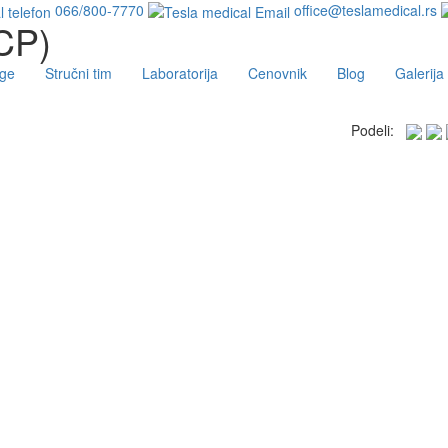
066/800-7770
office@teslamedical.rs
ACP)
uge
Stručni tim
Laboratorija
Cenovnik
Blog
Galerija
Podeli: