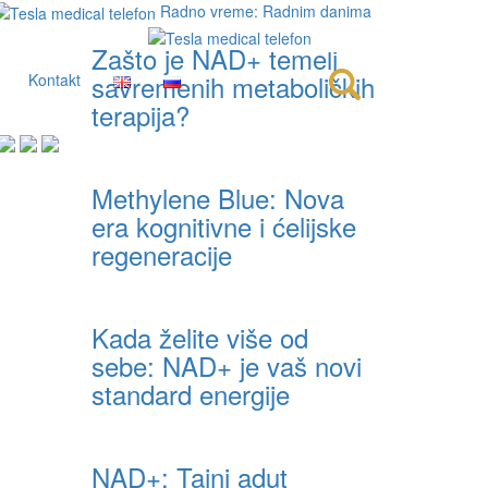
Radno vreme: Radnim danima
Zašto je NAD+ temelj
savremenih metaboličkih
Kontakt
terapija?
Methylene Blue: Nova
era kognitivne i ćelijske
regeneracije
Kada želite više od
sebe: NAD+ je vaš novi
standard energije
NAD+: Tajni adut