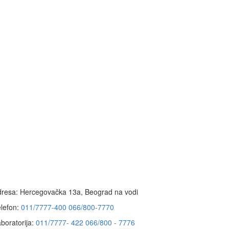
resa:
Hercegovačka 13a, Beograd na vodi
lefon:
011/7777-400
066/800-7770
boratorija:
011/7777- 422
066/800 - 7776