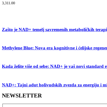
3,311.00
Zašto je NAD+ temelj savremenih metaboličkih terap
Methylene Blue: Nova era kognitivne i ćelijske regene
Kada želite više od sebe: NAD+ je vaš novi standard e
NAD+: Tajni adut holivudskih zvezda za energiju i m
NEWSLETTER