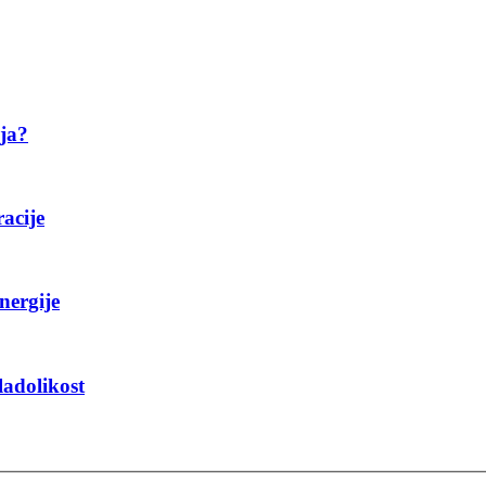
ija?
racije
nergije
ladolikost