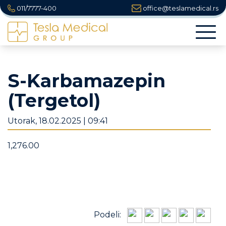
011/7777-400
office@teslamedical.rs
Togg
navi
S-Karbamazepin
(Tergetol)
Utorak, 18.02.2025 | 09:41
1,276.00
Podeli: