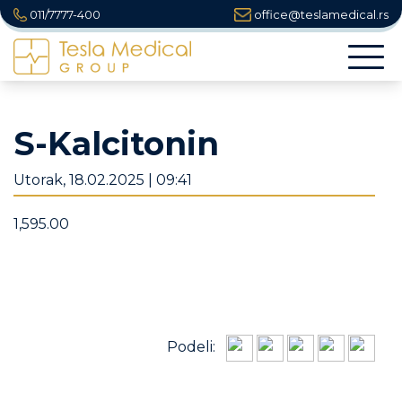
011/7777-400
office@teslamedical.rs
Togg
navi
S-Kalcitonin
Utorak, 18.02.2025 | 09:41
1,595.00
Podeli: