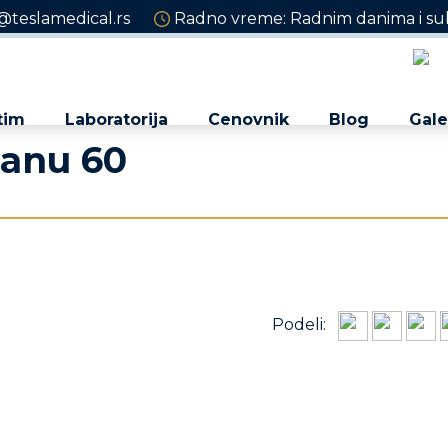
@teslamedical.rs
Radno vreme: Radnim danima i sub
tim
Laboratorija
Cenovnik
Blog
Gale
ranu 60
Podeli: