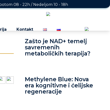
otom 08 - 22h / Nedeljom 10 - 18h
rija
Kontakt
Zašto je NAD+ temelj
savremenih
metaboličkih terapija?
Methylene Blue: Nova
era kognitivne i ćelijske
regeneracije