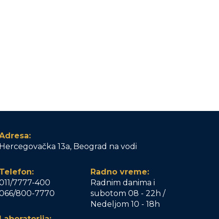
Adresa:
Hercegovačka 13a, Beograd na vodi
Telefon:
Radno vreme:
011/7777-400
Radnim danima i
066/800-7770
subotom 08 - 22h /
Nedeljom 10 - 18h
Laboratorija: