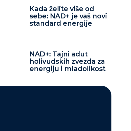
Kada želite više od
sebe: NAD+ je vaš novi
standard energije
NAD+: Tajni adut
holivudskih zvezda za
energiju i mladolikost