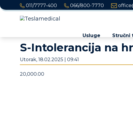
011/7777-400
066/800-7770
office
Usluge
Stručni 
S-Intolerancija na h
Utorak, 18.02.2025 | 09:41
20,000.00