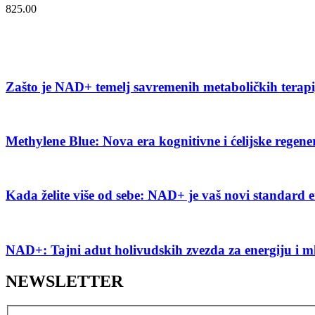
825.00
Zašto je NAD+ temelj savremenih metaboličkih terap
Methylene Blue: Nova era kognitivne i ćelijske regene
Kada želite više od sebe: NAD+ je vaš novi standard e
NAD+: Tajni adut holivudskih zvezda za energiju i m
NEWSLETTER