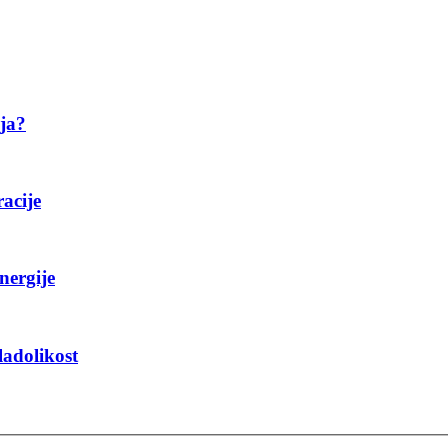
ija?
racije
nergije
ladolikost