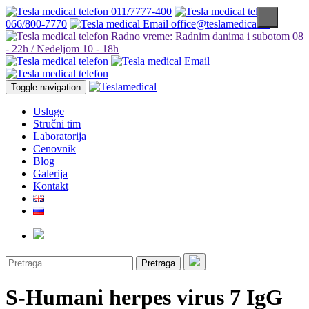
011/7777-400
066/800-7770
office@teslamedical.rs
Radno vreme: Radnim danima i subotom 08
- 22h / Nedeljom 10 - 18h
Toggle navigation
Usluge
Stručni tim
Laboratorija
Cenovnik
Blog
Galerija
Kontakt
Pretraga
S-Humani herpes virus 7 IgG