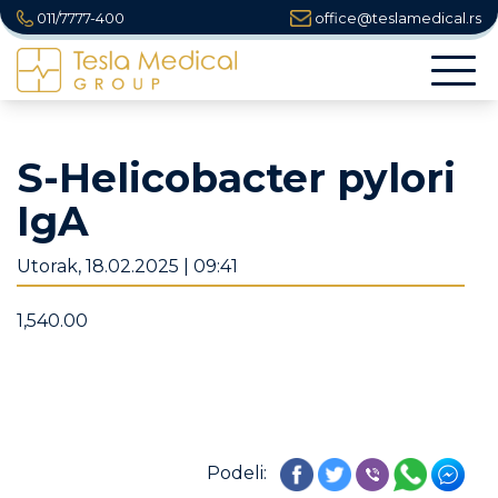
011/7777-400
office@teslamedical.rs
Togg
navi
S-Helicobacter pylori
IgA
Utorak, 18.02.2025 | 09:41
1,540.00
Podeli: