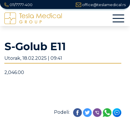
011/7777-400
office@teslamedical.rs
Togg
navi
S-Golub E11
Utorak, 18.02.2025 | 09:41
2,046.00
Podeli: