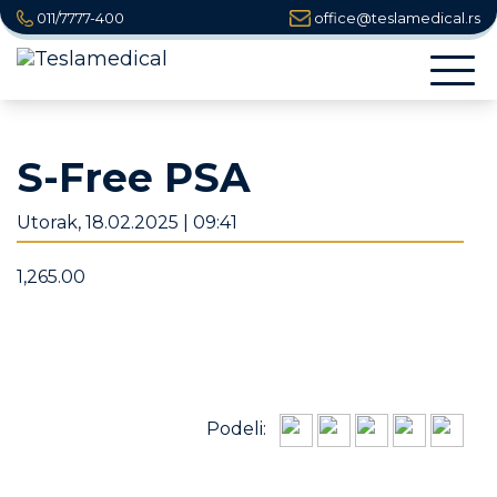
011/7777-400
office@teslamedical.rs
Togg
navi
S-Free PSA
Utorak, 18.02.2025 | 09:41
1,265.00
Podeli: