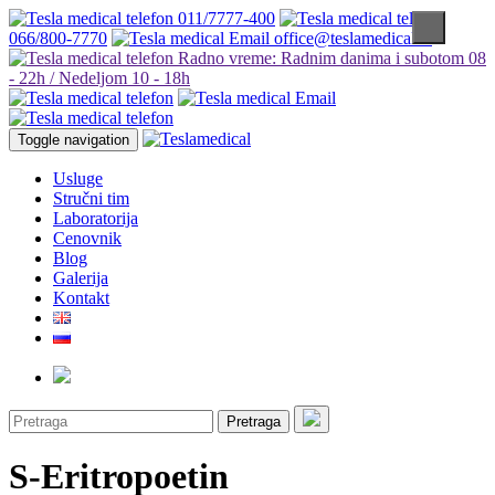
011/7777-400
066/800-7770
office@teslamedical.rs
Radno vreme: Radnim danima i subotom 08
- 22h / Nedeljom 10 - 18h
Toggle navigation
Usluge
Stručni tim
Laboratorija
Cenovnik
Blog
Galerija
Kontakt
Pretraga
S-Eritropoetin