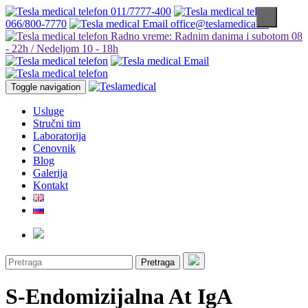
011/7777-400
066/800-7770
office@teslamedical.rs
Radno vreme: Radnim danima i subotom 08
- 22h / Nedeljom 10 - 18h
Toggle navigation
Usluge
Stručni tim
Laboratorija
Cenovnik
Blog
Galerija
Kontakt
Pretraga
S-Endomizijalna At IgA