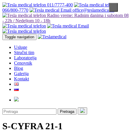
011/7777-400
066/800-7770
office@teslamedical.rs
Radno vreme: Radnim danima i subotom 08
- 22h / Nedeljom 10 - 18h
Toggle navigation
Usluge
Stručni tim
Laboratorija
Cenovnik
Blog
Galerija
Kontakt
Pretraga
S-CYFRA 21-1