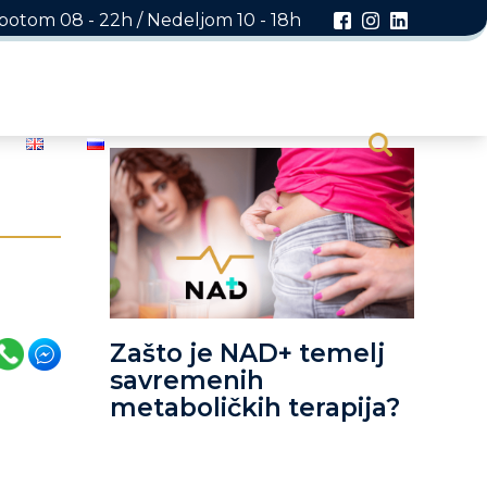
otom 08 - 22h / Nedeljom 10 - 18h
Zašto je NAD+ temelj
savremenih
metaboličkih terapija?