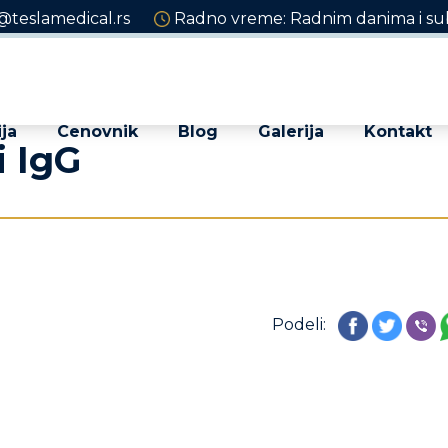
@teslamedical.rs
Radno vreme: Radnim danima i sub
ja
Cenovnik
Blog
Galerija
Kontakt
i IgG
Podeli: