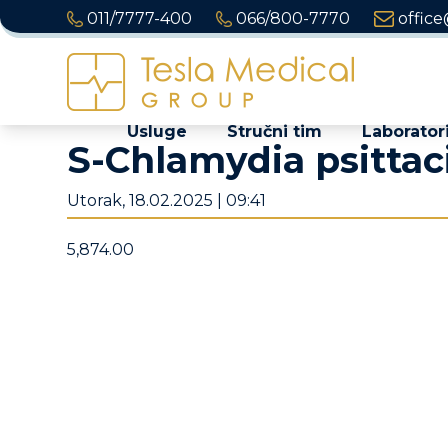
011/7777-400
066/800-7770
office
Usluge
Stručni tim
Laboratori
S-Chlamydia psittac
Utorak, 18.02.2025 | 09:41
5,874.00