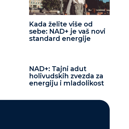
Kada želite više od
sebe: NAD+ je vaš novi
standard energije
NAD+: Tajni adut
holivudskih zvezda za
energiju i mladolikost