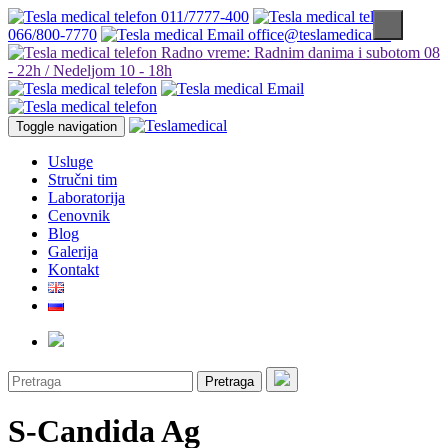
011/7777-400
066/800-7770
office@teslamedical.rs
Radno vreme: Radnim danima i subotom 08
- 22h / Nedeljom 10 - 18h
Toggle navigation
Usluge
Stručni tim
Laboratorija
Cenovnik
Blog
Galerija
Kontakt
Pretraga
S-Candida Ag