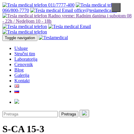
011/7777-400
066/800-7770
office@teslamedical.rs
Radno vreme: Radnim danima i subotom 08
- 22h / Nedeljom 10 - 18h
Toggle navigation
Usluge
Stručni tim
Laboratorija
Cenovnik
Blog
Galerija
Kontakt
Pretraga
S-CA 15-3