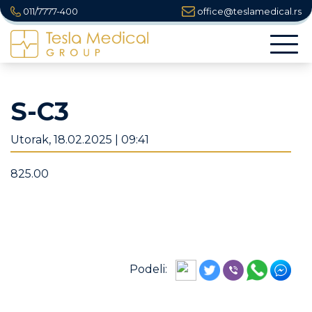
011/7777-400
office@teslamedical.rs
Togg
navi
S-C3
Utorak, 18.02.2025 | 09:41
825.00
Podeli: