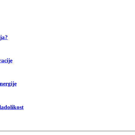
ija?
racije
nergije
ladolikost