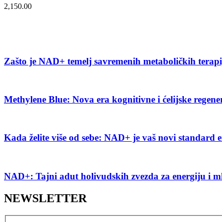
2,150.00
Zašto je NAD+ temelj savremenih metaboličkih terap
Methylene Blue: Nova era kognitivne i ćelijske regene
Kada želite više od sebe: NAD+ je vaš novi standard e
NAD+: Tajni adut holivudskih zvezda za energiju i m
NEWSLETTER