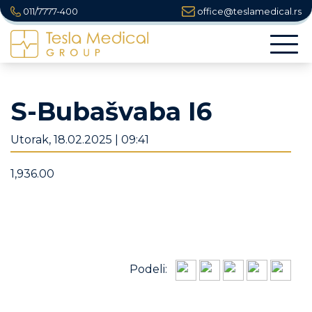
011/7777-400
office@teslamedical.rs
Togg
navi
S-Bubašvaba I6
Utorak, 18.02.2025 | 09:41
1,936.00
Podeli: