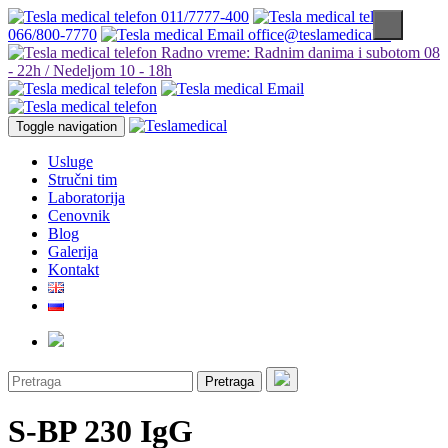
011/7777-400
066/800-7770
office@teslamedical.rs
Radno vreme: Radnim danima i subotom 08
- 22h / Nedeljom 10 - 18h
Toggle navigation
Usluge
Stručni tim
Laboratorija
Cenovnik
Blog
Galerija
Kontakt
Pretraga
S-BP 230 IgG