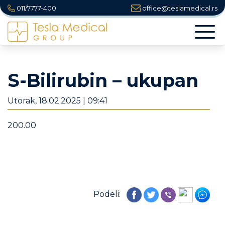
011/7777-400
office@teslamedical.rs
Togg
navi
S-Bilirubin – ukupan
Utorak, 18.02.2025 | 09:41
200.00
Podeli: