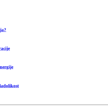
ija?
racije
nergije
ladolikost