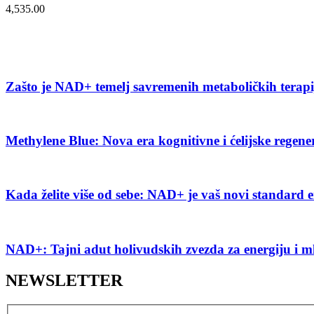
4,535.00
Zašto je NAD+ temelj savremenih metaboličkih terap
Methylene Blue: Nova era kognitivne i ćelijske regene
Kada želite više od sebe: NAD+ je vaš novi standard e
NAD+: Tajni adut holivudskih zvezda za energiju i m
NEWSLETTER