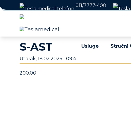
011/7777-400
Radno vreme: Radnim da
S-AST
Usluge
Stručni 
Utorak, 18.02.2025 | 09:41
200.00