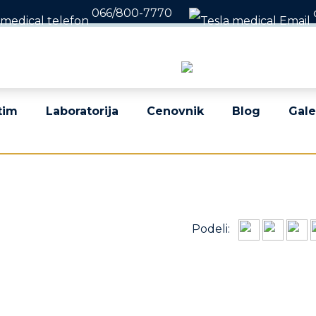
066/800-7770
nima i subotom 08 - 22h / Nedeljom 10 - 18h
tim
Laboratorija
Cenovnik
Blog
Gale
Podeli: