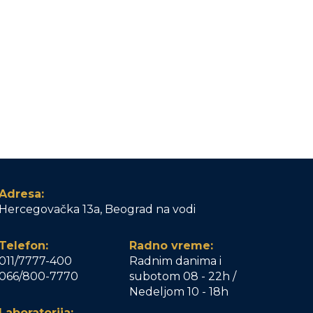
Adresa:
Hercegovačka 13a, Beograd na vodi
Telefon:
Radno vreme:
011/7777-400
Radnim danima i
066/800-7770
subotom 08 - 22h /
Nedeljom 10 - 18h
Laboratorija: