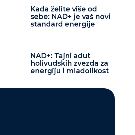
Kada želite više od
sebe: NAD+ je vaš novi
standard energije
NAD+: Tajni adut
holivudskih zvezda za
energiju i mladolikost