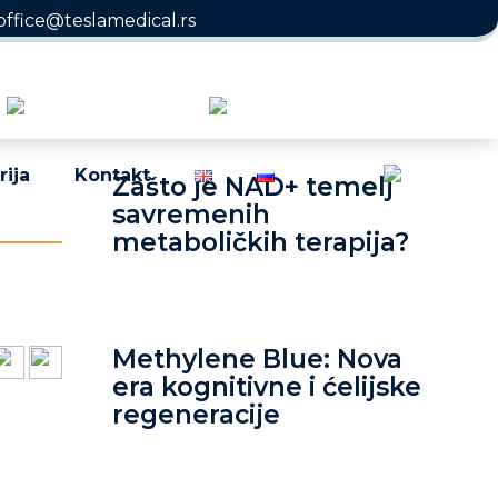
office@teslamedical.rs
rija
Kontakt
Zašto je NAD+ temelj
savremenih
metaboličkih terapija?
Methylene Blue: Nova
era kognitivne i ćelijske
regeneracije