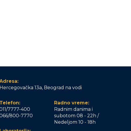
Adresa:
Hercegovačka 13a, Beograd na vodi
Telefon:
Radno vreme:
011/7777-400
Radnim danima i
066/800-7770
subotom 08 - 22h /
Nedeljom 10 - 18h
Laboratorija: