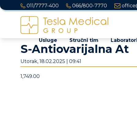
011/7777-400
066/800-7770
office
Usluge
Stručni tim
Laboratori
S-Antiovarijalna At
Utorak, 18.02.2025 | 09:41
1,749.00