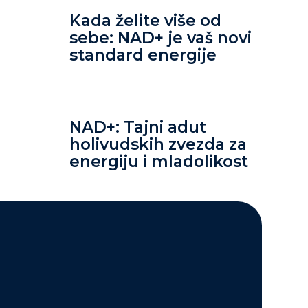
Kada želite više od
sebe: NAD+ je vaš novi
standard energije
NAD+: Tajni adut
holivudskih zvezda za
energiju i mladolikost