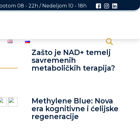
otom 08 - 22h / Nedeljom 10 - 18h
Zašto je NAD+ temelj
savremenih
metaboličkih terapija?
Methylene Blue: Nova
era kognitivne i ćelijske
regeneracije