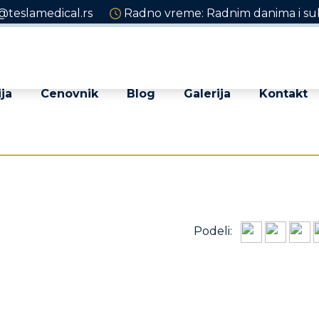
@teslamedical.rs
Radno vreme: Radnim danima i sub
ja
Cenovnik
Blog
Galerija
Kontakt
Podeli: