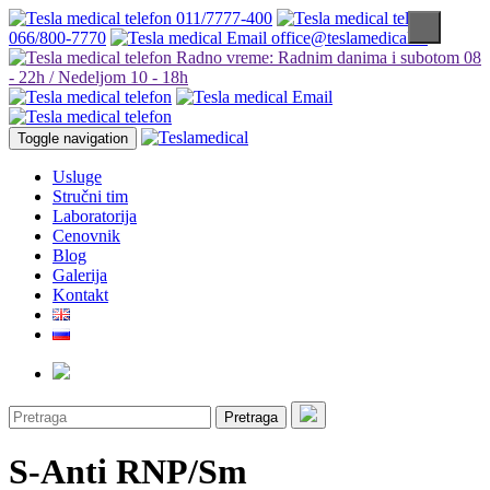
011/7777-400
066/800-7770
office@teslamedical.rs
Radno vreme: Radnim danima i subotom 08
- 22h / Nedeljom 10 - 18h
Toggle navigation
Usluge
Stručni tim
Laboratorija
Cenovnik
Blog
Galerija
Kontakt
Pretraga
S-Anti RNP/Sm