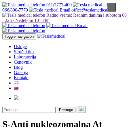
011/7777-400
066/800-7770
office@teslamedical.rs
Radno vreme: Radnim danima i subotom 08
- 22h / Nedeljom 10 - 18h
Toggle navigation
Usluge
Stručni tim
Laboratorija
Cenovnik
Blog
Galerija
Kontakt
Pretraga
S-Anti nukleozomalna At