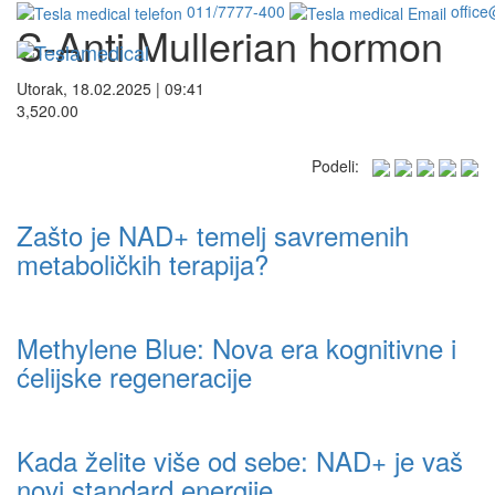
011/7777-400
office
S-Anti Mullerian hormon
Utorak, 18.02.2025 | 09:41
3,520.00
Podeli:
Zašto je NAD+ temelj savremenih
metaboličkih terapija?
Methylene Blue: Nova era kognitivne i
ćelijske regeneracije
Kada želite više od sebe: NAD+ je vaš
novi standard energije