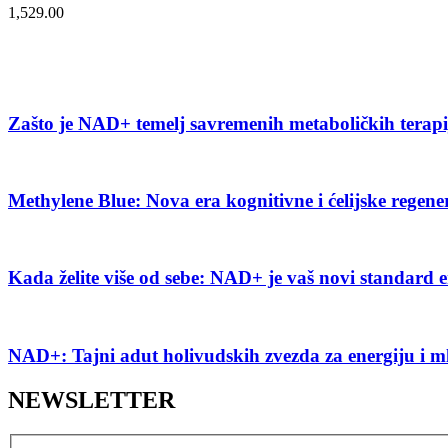
1,529.00
Zašto je NAD+ temelj savremenih metaboličkih terap
Methylene Blue: Nova era kognitivne i ćelijske regene
Kada želite više od sebe: NAD+ je vaš novi standard e
NAD+: Tajni adut holivudskih zvezda za energiju i m
NEWSLETTER