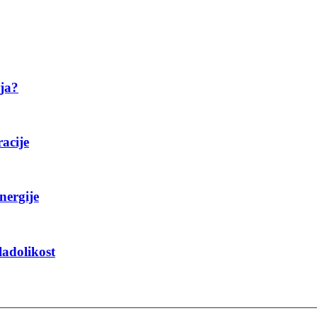
ija?
racije
nergije
ladolikost