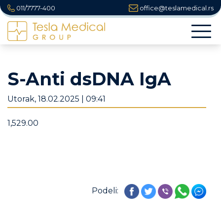
011/7777-400
office@teslamedical.rs
Togg
navi
S-Anti dsDNA IgA
Utorak, 18.02.2025 | 09:41
1,529.00
Podeli: