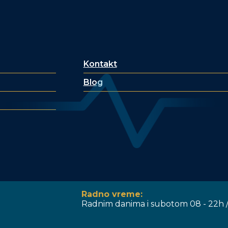
Kontakt
Blog
Radno vreme:
Radnim danima i subotom 08 - 22h /