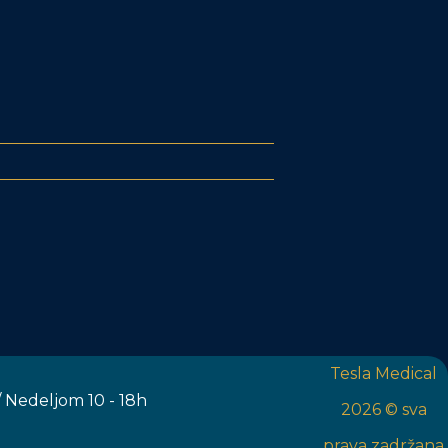
Tesla Medical
 Nedeljom 10 - 18h
2026 © sva
prava zadržana