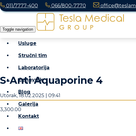
011/7777-400
066/800-7770
office@teslame
Toggle navigation
Usluge
Stručni tim
Laboratorija
S-Anti Aquaporine 4
Cenovnik
Blog
Utorak, 18.02.2025 | 09:41
Galerija
3,300.00
Kontakt