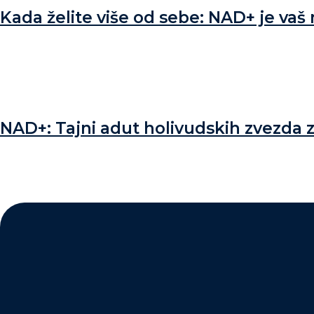
Kada želite više od sebe: NAD+ je vaš
NAD+: Tajni adut holivudskih zvezda z