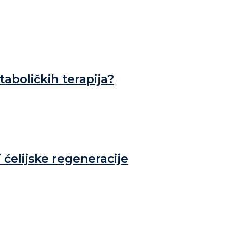
aboličkih terapija?
 ćelijske regeneracije