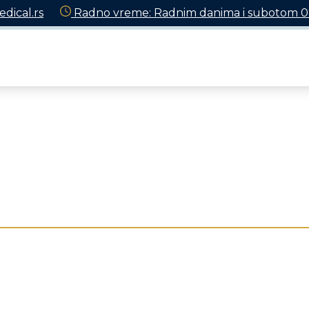
dical.rs
Radno vreme: Radnim danima i subotom 08 