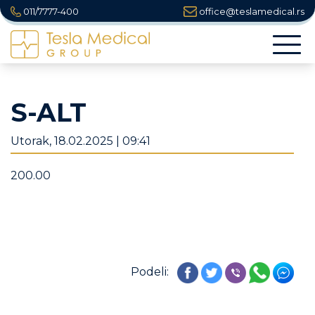
011/7777-400
office@teslamedical.rs
Togg
navi
S-ALT
Utorak, 18.02.2025 | 09:41
200.00
Podeli: