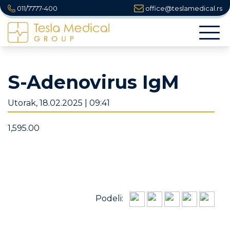
011/7777-400
office@teslamedical.rs
Togg
navi
S-Adenovirus IgM
Utorak, 18.02.2025 | 09:41
1,595.00
Podeli: