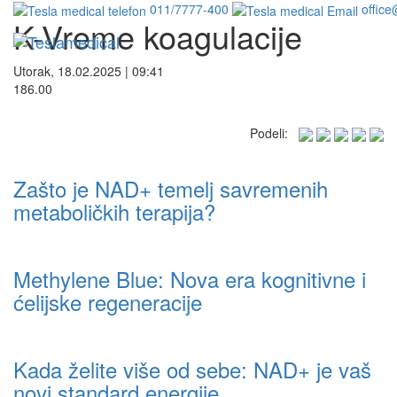
011/7777-400
office
K-Vreme koagulacije
Utorak, 18.02.2025 | 09:41
186.00
Podeli:
Zašto je NAD+ temelj savremenih
metaboličkih terapija?
Methylene Blue: Nova era kognitivne i
ćelijske regeneracije
Kada želite više od sebe: NAD+ je vaš
novi standard energije