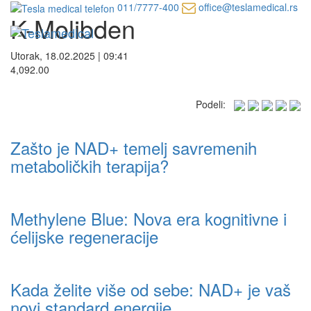
011/7777-400
office@teslamedical.rs
K-Molibden
Utorak, 18.02.2025 | 09:41
4,092.00
Podeli:
Zašto je NAD+ temelj savremenih
metaboličkih terapija?
Methylene Blue: Nova era kognitivne i
ćelijske regeneracije
Kada želite više od sebe: NAD+ je vaš
novi standard energije