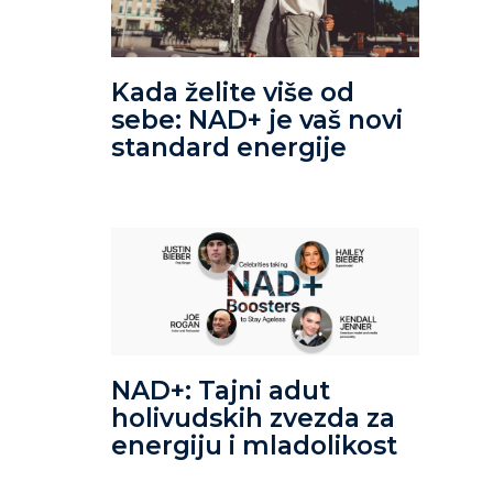
Kada želite više od
sebe: NAD+ je vaš novi
standard energije
NAD+: Tajni adut
holivudskih zvezda za
energiju i mladolikost