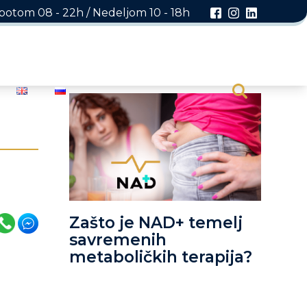
otom 08 - 22h / Nedeljom 10 - 18h
Zašto je NAD+ temelj
savremenih
metaboličkih terapija?