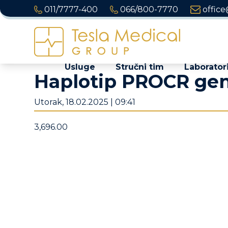
011/7777-400
066/800-7770
office
Usluge
Stručni tim
Laboratori
Haplotip PROCR ge
Utorak, 18.02.2025 | 09:41
3,696.00