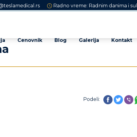
@teslamedical.rs
Radno vreme: Radnim danima i sub
ja
Cenovnik
Blog
Galerija
Kontakt
na
Podeli: