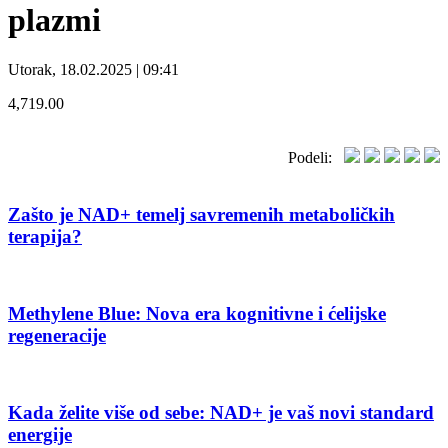
plazmi
Utorak, 18.02.2025 | 09:41
4,719.00
Podeli:
Zašto je NAD+ temelj savremenih metaboličkih
terapija?
Methylene Blue: Nova era kognitivne i ćelijske
regeneracije
Kada želite više od sebe: NAD+ je vaš novi standard
energije