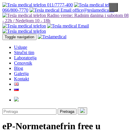
011/7777-400
066/800-7770
office@teslamedical.rs
Radno vreme: Radnim danima i subotom 08
- 22h / Nedeljom 10 - 18h
Toggle navigation
Usluge
Stručni tim
Laboratorija
Cenovnik
Blog
Galerija
Kontakt
Pretraga
eP-Normetanefrin free u