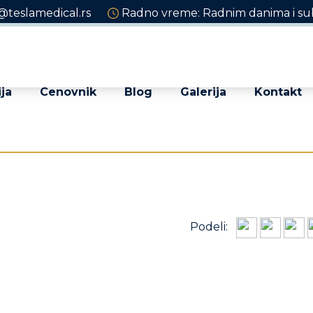
@teslamedical.rs
Radno vreme: Radnim danima i sub
ja
Cenovnik
Blog
Galerija
Kontakt
Podeli: