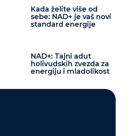
Kada želite više od
sebe: NAD+ je vaš novi
standard energije
NAD+: Tajni adut
holivudskih zvezda za
energiju i mladolikost