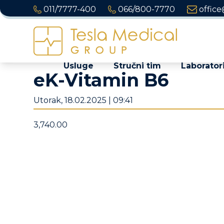
011/7777-400
066/800-7770
office
Usluge
Stručni tim
Laboratori
eK-Vitamin B6
Utorak, 18.02.2025 | 09:41
3,740.00