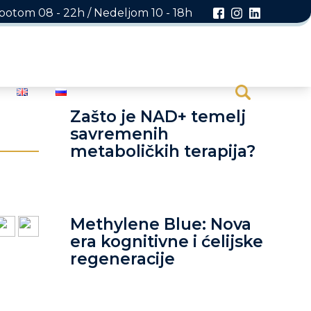
otom 08 - 22h / Nedeljom 10 - 18h
Zašto je NAD+ temelj
savremenih
metaboličkih terapija?
Methylene Blue: Nova
era kognitivne i ćelijske
regeneracije