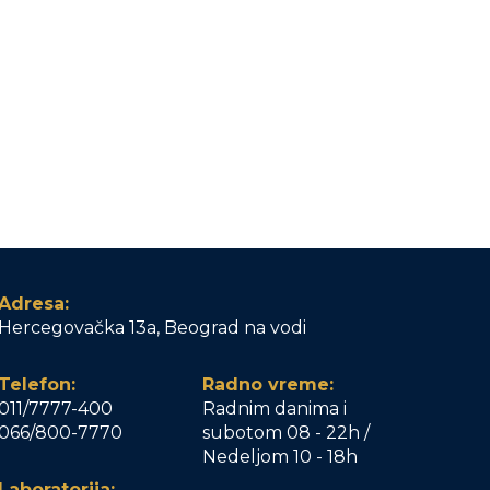
Adresa:
Hercegovačka 13a, Beograd na vodi
Telefon:
Radno vreme:
011/7777-400
Radnim danima i
066/800-7770
subotom 08 - 22h /
Nedeljom 10 - 18h
Laboratorija: