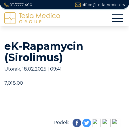
011/7777-400
office@teslamedical.rs
Togg
navi
eK-Rapamycin
(Sirolimus)
Utorak, 18.02.2025 | 09:41
7,018.00
Podeli: