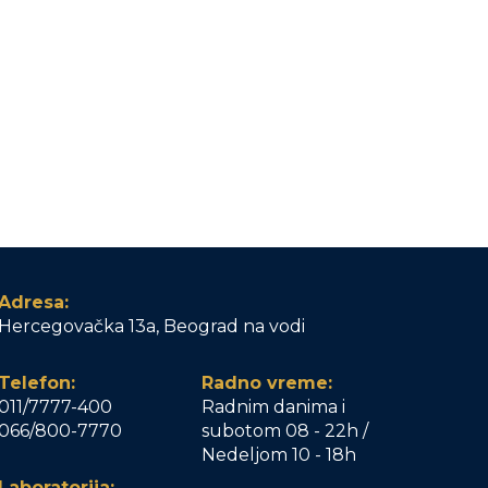
Adresa:
Hercegovačka 13a, Beograd na vodi
Telefon:
Radno vreme:
011/7777-400
Radnim danima i
066/800-7770
subotom 08 - 22h /
Nedeljom 10 - 18h
Laboratorija: