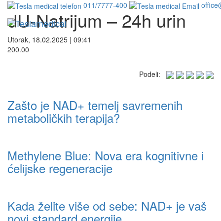
011/7777-400
office
dU-Natrijum – 24h urin
Utorak, 18.02.2025 | 09:41
200.00
Podeli:
Zašto je NAD+ temelj savremenih
metaboličkih terapija?
Methylene Blue: Nova era kognitivne i
ćelijske regeneracije
Kada želite više od sebe: NAD+ je vaš
novi standard energije